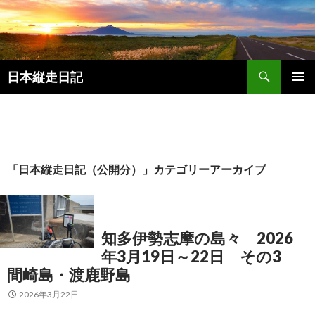
検
日本縦走日記
索
コ
メインメ
ン
ニュー
テ
ン
ツ
へ
「日本縦走日記（公開分）」カテゴリーアーカイブ
ス
キ
ッ
プ
知多伊勢志摩の島々 2026
年3月19日～22日 その3
間崎島・渡鹿野島
2026年3月22日