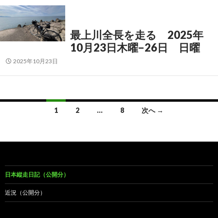
最上川全長を走る 2025年
10月23日木曜−26日 日曜
2025年10月23日
投
1
2
…
8
次へ →
稿
ナ
ビ
ゲ
日本縦走日記（公開分）
ー
近況（公開分）
シ