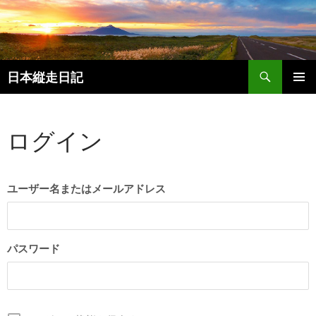
検
日本縦走日記
索
コ
メインメ
ン
ニュー
テ
ログイン
ン
ツ
へ
ス
ユーザー名またはメールアドレス
キ
ッ
プ
パスワード